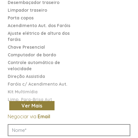
Desembaçador traseiro
Limpador traseiro
Porta copos
Acendimento Aut. dos Faróis
Ajuste elétrico de altura dos
faróis
Chave Presencial
Computador de bordo
Controle automático de
velocidade
Direção Assistida
Faróis c/ Acendimento Aut.
Kit Multimídia
Limp. Para-Brisa Aut
Ver
Mais
Retrovisores elétricos
Sensor de chuva
Negociar via
Email
Sensor de estacionamento
Ajuste elétrico de altura dos
Bancos