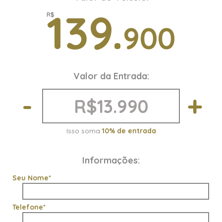
Air Bag Duplo
139.
R$
Air bag motorista
900
Alarme
Controle de estabilidade
Controle de tração
Encosto de cabeça traseiro
Valor da Entrada:
Freio a disco
Freios ABS
-
+
Isofix
Isso soma
10% de entrada
Informações:
Seu Nome*
Telefone*