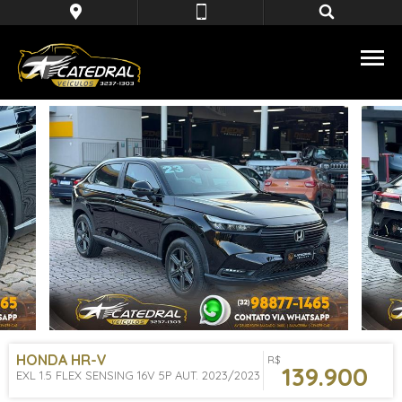
HONDA
HR-V
R$
139.900
EXL 1.5 FLEX SENSING 16V 5P AUT. 2023/2023