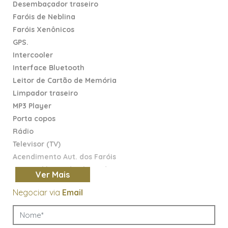
Desembaçador traseiro
Faróis de Neblina
Faróis Xenônicos
GPS.
Intercooler
Interface Bluetooth
Leitor de Cartão de Memória
Limpador traseiro
MP3 Player
Porta copos
Rádio
Televisor (TV)
Acendimento Aut. dos Faróis
Ajuste elétrico de altura dos
Ver
Mais
faróis
Negociar via
Email
Assist. Partida em Rampa
Chave Presencial
Computador de bordo