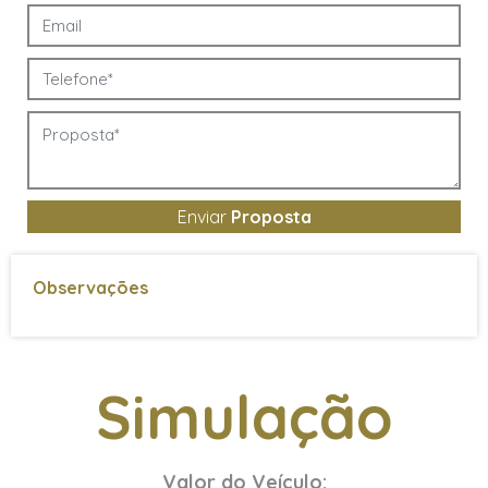
Controle automático de
velocidade
Direção Assistida
Faróis c/ Acendimento Aut.
Kit Multimídia
Limp. Para-Brisa Aut
Monitoramento de Pressâo
/Pneus
Retrovisores elétricos
Enviar
Proposta
Sensor de chuva
Sensor de estacionamento
Observações
Sensor de Estacionamento
Diant/Traseiro
Ajuste elétrico de altura dos
Bancos
Simulação
Ar condicionado digital
Ar condicionado dual zone
Ar Quente
Banco do motorista com
Valor do Veículo: