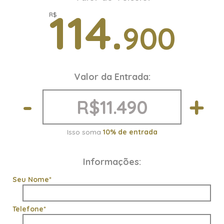
ajuste de altura
114.
R$
Bancos dianteiros com Ajuste
900
de Altura
Comando de áudio no volante
Comando Inter. Port-Malas
Comando Inter. Tamp-Tanque
Valor da Entrada:
Direção Elétrica
Luz inter. Port-Luvas
-
+
Luz inter. Port-Malas
Partida start stop
Transmissão Automática
Isso soma
10% de entrada
Travas Elétricas
Vidros Elétricos
Informações:
Volante c/ Regulagem de
Altura
Seu Nome*
Bancos em couro
Pára-choques na cor do
veículo
Telefone*
Retrovisor fotocrômico