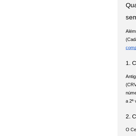
Qua
se
Além
(Cad
comp
1. 
Anti
(CRV
númer
a 2ª 
2. 
O Cer