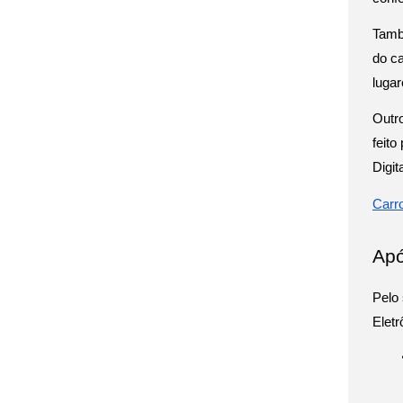
Tamb
do ca
lugar
Outro
feito
Digit
Carr
Apó
Pelo 
Elet