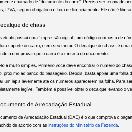
mente chamado de “documento do carro”. Precisa ser renovado anu
s, IPVA, seguro obrigatório e taxa de licenciamento. Ele não é liber
Decalque do chassi
 veículo possui uma “impressão digital”, um código composto de núm
tura suporte do carro, e em seu motor. O decalque do chassi é uma i
ando a comprovar que o carro é o mesmo do documento. 
lo é muito simples. Primeiro você deve encontrar o número do chass
to, próximo ao banco do passageiro. Depois, basta apoiar uma folha d
r um lápis levemente até os números aparecerem na folha. Para ser v
etamente legível. Também é possível obter o decalque levando o veí
Documento de Arrecadação Estadual
cumento de Arrecadação Estadual (DAE) é o que comprova o pagamen
nchido de acordo com as 
instruções do Ministério da Fazenda
.