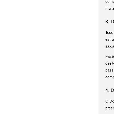
comu
multa
3. 
Todo
estru
ajud
Fazê-
direi
passa
compl
4. 
O Do
pree