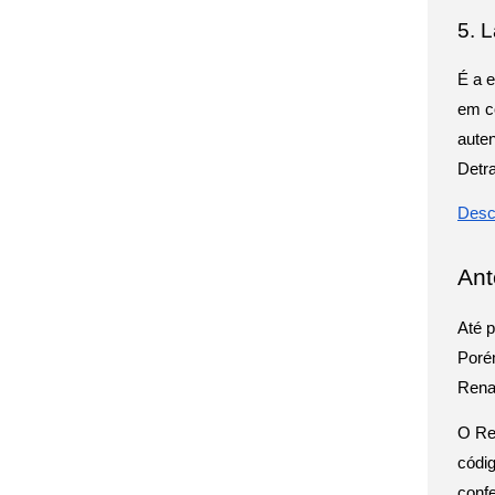
5. L
É a e
em c
auten
Detr
Desc
Ant
Até p
Porém
Rena
O Re
códi
confe