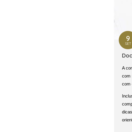
9
SET
Doc
A co
com 
com c
Inclu
comp
dicas
orie